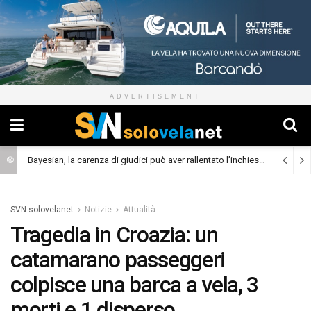
ADVERTISEMENT
Bayesian, la carenza di giudici può aver rallentato l’inchiesta
(Cronaca)
SVN solovelanet
Notizie
Attualità
Tragedia in Croazia: un
catamarano passeggeri
colpisce una barca a vela, 3
morti e 1 disperso