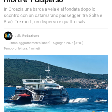
In Croazia una barca a vela è affondata dopo lo
scontro con un catamarano passeggeri tra Šolta e
Brač. Tre morti, un disperso e quattro salvi.
dalla
Redazione
ultimo aggiornamento lunedì 15 giugno 2026 [08:03]
Tempo di lettura: 4 minuti