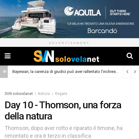
ADVERTISEMENT
Bayesian, la carenza di giudici può aver rallentato l’inchiesta
(Cronaca)
SVN solovelanet
Notizie
Regate
Day 10 - Thomson, una forza
della natura
Thomson, dopo aver rotto e riparato il timone, ha
rimontato e ora è terzo in classifica