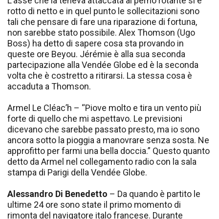
L’asse che la teneva attaccata al perno rotante si è
rotto di netto e in quel punto le sollecitazioni sono
tali che pensare di fare una riparazione di fortuna,
non sarebbe stato possibile. Alex Thomson (Ugo
Boss) ha detto di sapere cosa sta provando in
queste ore Beyou. Jérémie è alla sua seconda
partecipazione alla Vendée Globe ed è la seconda
volta che è costretto a ritirarsi. La stessa cosa è
accaduta a Thomson.
Armel Le Cléac’h – “Piove molto e tira un vento più
forte di quello che mi aspettavo. Le previsioni
dicevano che sarebbe passato presto, ma io sono
ancora sotto la pioggia a manovrare senza sosta. Ne
approfitto per farmi una bella doccia.” Questo quanto
detto da Armel nel collegamento radio con la sala
stampa di Parigi della Vendée Globe.
Alessandro Di Benedetto
– Da quando è partito le
ultime 24 ore sono state il primo momento di
rimonta del navigatore italo francese. Durante