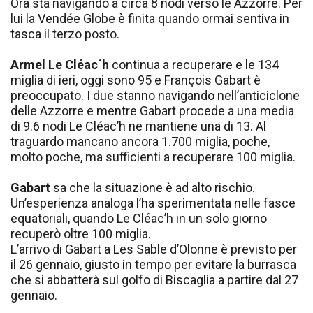
Ora sta navigando a circa 8 nodi verso le Azzorre. Per
lui la Vendée Globe è finita quando ormai sentiva in
tasca il terzo posto.
Armel Le Cléac´h
continua a recuperare e le 134
miglia di ieri, oggi sono 95 e François Gabart è
preoccupato. I due stanno navigando nell’anticiclone
delle Azzorre e mentre Gabart procede a una media
di 9.6 nodi Le Cléac’h ne mantiene una di 13. Al
traguardo mancano ancora 1.700 miglia, poche,
molto poche, ma sufficienti a recuperare 100 miglia.
Gabart
sa che la situazione è ad alto rischio.
Un’esperienza analoga l’ha sperimentata nelle fasce
equatoriali, quando Le Cléac’h in un solo giorno
recuperò oltre 100 miglia.
L’arrivo di Gabart a Les Sable d’Olonne è previsto per
il 26 gennaio, giusto in tempo per evitare la burrasca
che si abbatterà sul golfo di Biscaglia a partire dal 27
gennaio.