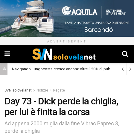
ADVERTISEMENT
Navigando Lungocosta cresce ancora: oltre il 20% di pubblico dalla prima puntata
SVN solovelanet
Notizie
Regate
Day 73 - Dick perde la chiglia,
per lui è finita la corsa
Ad appena 2000 miglia dalla fine Vibrac Paprec 3,
perde la chiglia