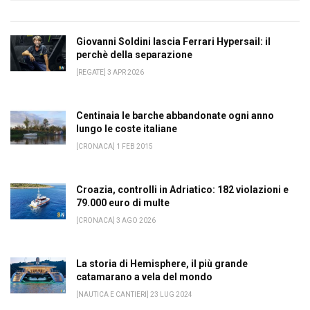
Giovanni Soldini lascia Ferrari Hypersail: il
perchè della separazione
[REGATE] 3 APR 2026
Centinaia le barche abbandonate ogni anno
lungo le coste italiane
[CRONACA] 1 FEB 2015
Croazia, controlli in Adriatico: 182 violazioni e
79.000 euro di multe
[CRONACA] 3 AGO 2026
La storia di Hemisphere, il più grande
catamarano a vela del mondo
[NAUTICA E CANTIERI] 23 LUG 2024