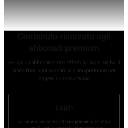
Contenuto riservato agli
abbonati premium
Hai già un abbonamento? Effettua il login. Se hai il
piano
free
, puoi passare al piano
premium
per
leggere questo articolo.
Login
Se hai un abbonamento (
free
o
premium
), effettua
il login. Se hai il piano
free
, potrai effettuare