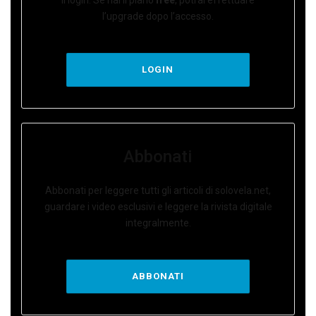
l’upgrade dopo l’accesso.
LOGIN
Abbonati
Abbonati per leggere tutti gli articoli di solovela.net,
guardare i video esclusivi e leggere la rivista digitale
integralmente.
ABBONATI