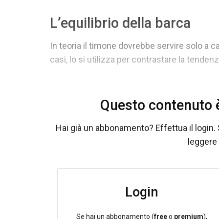
L’equilibrio della barca
In teoria il timone dovrebbe servire solo a ca
casi, lo si utilizza per contrastare la tenden
Questo contenuto è
Hai già un abbonamento? Effettua il login. 
leggere 
Login
Se hai un abbonamento (
free
o
premium
),