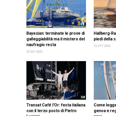
Bayesian: terminate le prove di
Hallberg-Ra
galleggiabilità ma il mistero del
piedi della
naufragio resta
15 OTT 2025
22 GIU 2025
Transat Café l’Or: festa italiana
Come leggere
con il terzo posto di Pietro
genoa e reg