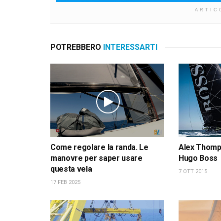
ARTIC
POTREBBERO
INTERESSARTI
Come regolare la randa. Le
Alex Thomps
manovre per saper usare
Hugo Boss
questa vela
7 OTT 2015
17 FEB 2025