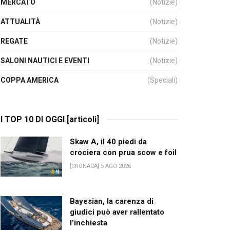
MERCATO
(Notizie)
ATTUALITÀ
(Notizie)
REGATE
(Notizie)
SALONI NAUTICI E EVENTI
(Notizie)
COPPA AMERICA
(Speciali)
I TOP 10 DI OGGI [articoli]
Skaw A, il 40 piedi da
crociera con prua scow e foil
[CRONACA] 5 AGO 2026
Bayesian, la carenza di
giudici può aver rallentato
l’inchiesta