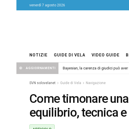
venerdì 7 agosto 2026
NOTIZIE
GUIDE DI VELA
VIDEO GUIDE
B
Bayesian, la carenza di giudici può aver r
AGGIORNAMENTI
SVN solovelanet
Guide di Vela
Navigazione
Come timonare una 
equilibrio, tecnica e
ARTICOLO