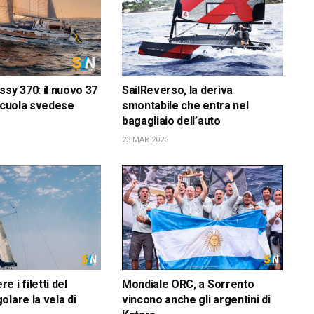
ssy 370: il nuovo 37
SailReverso, la deriva
 scuola svedese
smontabile che entra nel
bagagliaio dell’auto
23 MAR 2026
 i filetti del
Mondiale ORC, a Sorrento
olare la vela di
vincono anche gli argentini di