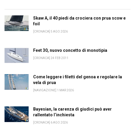
Skaw A, il 40 piedi da crociera con prua scow e
foil
[CRONACA] 5 AGO 2026
Feet 30, nuovo concetto di monotipia
[CRONACA] 24 FEB 2011
Come leggere i filetti del genoa e regolare la
vela di prua
[NAVIGAZIONE] 1 MAR 2026
Bayesian, la carenza di giudici può aver
rallentato l’inchiesta
[CRONACA] 6 AGO 2026