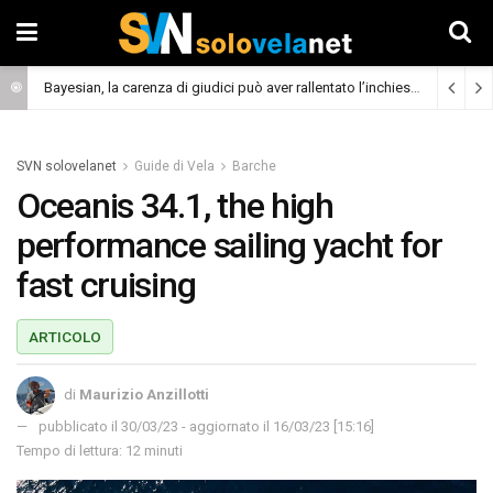
Bayesian, la carenza di giudici può aver rallentato l’inchiesta
(Cronaca)
SVN solovelanet
Guide di Vela
Barche
Oceanis 34.1, the high
performance sailing yacht for
fast cruising
ARTICOLO
di
Maurizio Anzillotti
pubblicato il 30/03/23 - aggiornato il 16/03/23 [15:16]
Tempo di lettura: 12 minuti