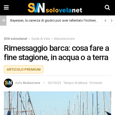
Bayesian, la carenza di giudici può aver rallentato l’inchiesta
(Cronaca)
SVN solovelanet
Guide di Vela
Manutenzione
Rimessaggio barca: cosa fare a
fine stagione, in acqua o a terra
ARTICOLO PREMIUM
dalla
Redazione
20/10/25
Tempo di lettura: 10 minuti