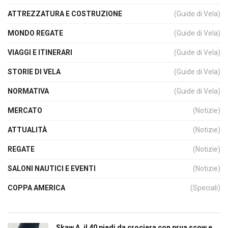
ATTREZZATURA E COSTRUZIONE
(Guide di Vela)
MONDO REGATE
(Guide di Vela)
VIAGGI E ITINERARI
(Guide di Vela)
STORIE DI VELA
(Guide di Vela)
NORMATIVA
(Guide di Vela)
MERCATO
(Notizie)
ATTUALITÀ
(Notizie)
REGATE
(Notizie)
SALONI NAUTICI E EVENTI
(Notizie)
COPPA AMERICA
(Speciali)
Skaw A, il 40 piedi da crociera con prua scow e