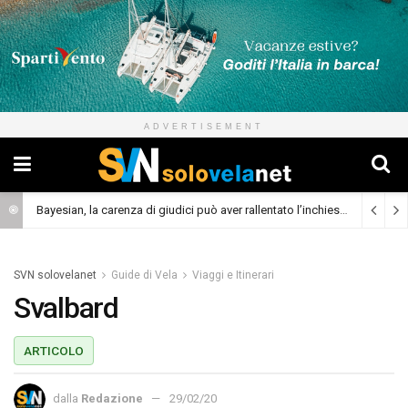
ADVERTISEMENT
Bayesian, la carenza di giudici può aver rallentato l’inchiesta
(Cronaca)
SVN solovelanet
Guide di Vela
Viaggi e Itinerari
Svalbard
ARTICOLO
dalla
Redazione
29/02/20