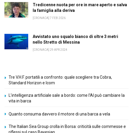
Tredicenne nuota per ore in mare aperto e salva
la famiglia alla deriva
[CRONACA] 7 FEB 2026
Avvistato uno squalo bianco di oltre 3 metri
nello Stretto di Messina
[CRONACA] 29 APR 2024
Tre V.H.F. portatili a confronto: quale scegliere tra Cobra,
Standard Horizon e Icom
L’intelligenza artificiale sale a bordo: come l’AI può cambiare la
vita in barca
Quanto consuma davvero il motore di una barca a vela
The Italian Sea Group crolla in Borsa: criticità sulle commesse e
riflessi sul caso Bayesian