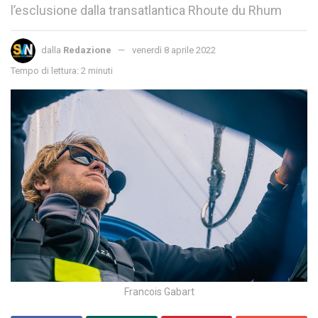
l’esclusione dalla transatlantica Rhoute du Rhum
dalla
Redazione
venerdì 8 aprile 2022
Tempo di lettura: 2 minuti
Francois Gabart