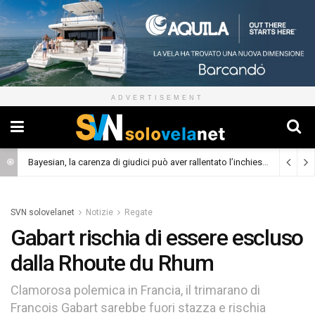
ADVERTISEMENT
Bayesian, la carenza di giudici può aver rallentato l’inchiesta
(Cronaca)
SVN solovelanet
Notizie
Regate
Gabart rischia di essere escluso
dalla Rhoute du Rhum
Clamorosa polemica in Francia, il trimarano di
Francois Gabart sarebbe fuori stazza e rischia