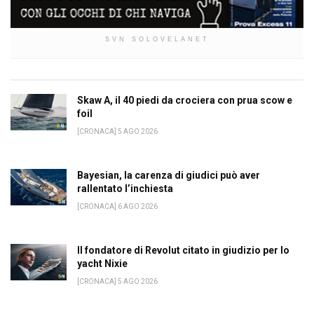
SVN SOLOVELANET
Skaw A, il 40 piedi da crociera con prua scow e
foil
[CRONACA] 5 AGO 2026
Bayesian, la carenza di giudici può aver
rallentato l’inchiesta
[CRONACA] 6 AGO 2026
Il fondatore di Revolut citato in giudizio per lo
yacht Nixie
[CRONACA] 5 AGO 2026