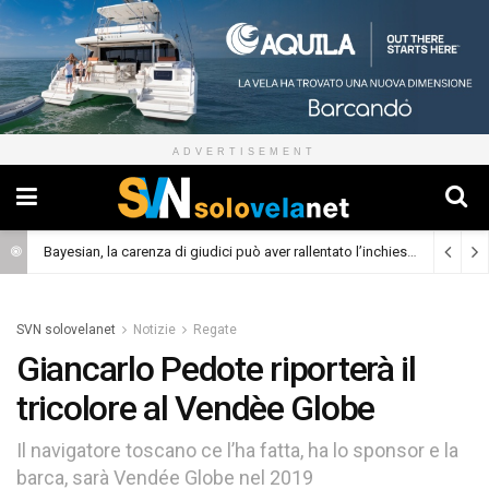
ADVERTISEMENT
Bayesian, la carenza di giudici può aver rallentato l’inchiesta
(Cronaca)
SVN solovelanet
Notizie
Regate
Giancarlo Pedote riporterà il
tricolore al Vendèe Globe
Il navigatore toscano ce l’ha fatta, ha lo sponsor e la
barca, sarà Vendée Globe nel 2019