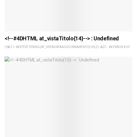
<!--#4DHTML at_vistaTitolo{14}--> : Undefined
&LT;!--#4DTEXT STRING(AT_VISTADATAAGGIORNAMENTO{14};2)--&GT; : ## ERROR # 53