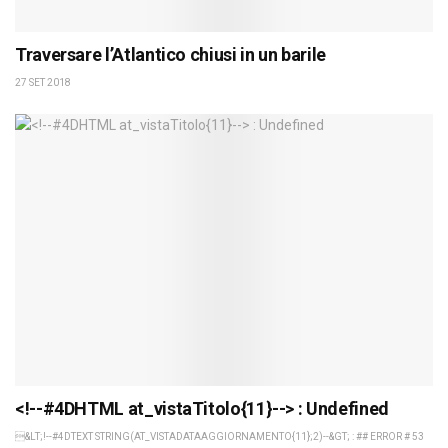
Traversare l’Atlantico chiusi in un barile
27 SET 2018
<!--#4DHTML at_vistaTitolo{11}--> : Undefined
&LT;!--#4DTEXT STRING(AT_VISTADATAAGGIORNAMENTO{11};2)--&GT; : ## ERROR # 53