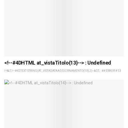
<!--#4DHTML at_vistaTitolo{13}--> : Undefined
&LT;!--#4DTEXT STRING(AT_VISTADATAAGGIORNAMENTO{13};2)--&GT; : ## ERROR # 53