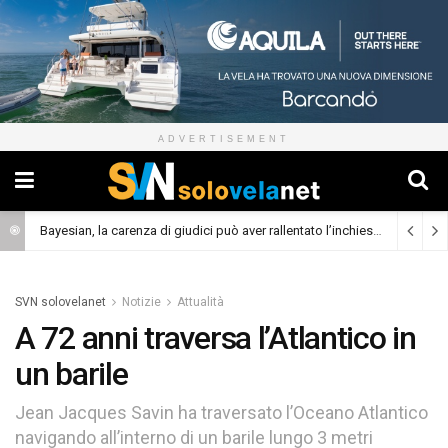
ADVERTISEMENT
Bayesian, la carenza di giudici può aver rallentato l’inchiesta
(Cronaca)
SVN solovelanet
Notizie
Attualità
A 72 anni traversa l’Atlantico in
un barile
Jean Jacques Savin ha traversato l’Oceano Atlantico
navigando all’interno di un barile lungo 3 metri