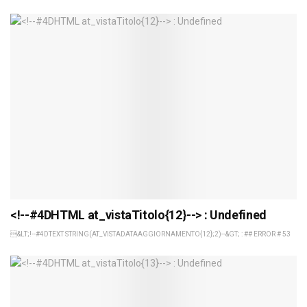
<!--#4DHTML at_vistaTitolo{12}--> : Undefined
&LT;!--#4DTEXT STRING(AT_VISTADATAAGGIORNAMENTO{12};2)--&GT; : ## ERROR # 53