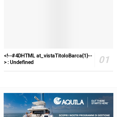
<!--#4DHTML at_vistaTitoloBarca{1}--
> : Undefined