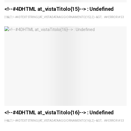
<!--#4DHTML at_vistaTitolo{15}--> : Undefined
&LT;!--#4DTEXT STRING(AT_VISTADATAAGGIORNAMENTO{15};2)--&GT; : ## ERROR # 53
<!--#4DHTML at_vistaTitolo{16}--> : Undefined
&LT;!--#4DTEXT STRING(AT_VISTADATAAGGIORNAMENTO{16};2)--&GT; : ## ERROR # 53