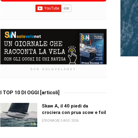
SVN SOLOVELANET
I TOP 10 DI OGGI [articoli]
Skaw A, il 40 piedi da
crociera con prua scow e foil
[CRONACA] 5 AGO 2026