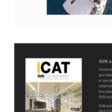
SVN s
Conoscere
giornalis
e i servi
catamara
loro pas
SVN solo
SVN solo
09/07/20