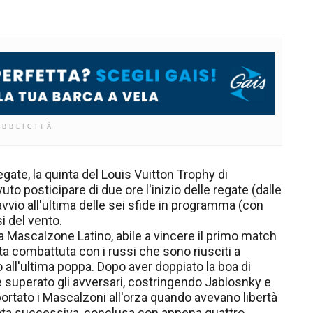
UBBLICITÀ
gate, la quinta del Louis Vuitton Trophy di
uto posticipare di due ore l'inizio delle regate (dalle
'avvio all'ultima delle sei sfide in programma (con
i del vento.
da Mascalzone Latino, abile a vincere il primo match
ta combattuta con i russi che sono riusciti a
 all'ultima poppa. Dopo aver doppiato la boa di
o e superato gli avversari, costringendo Jablosnky e
ortato i Mascalzoni all'orza quando avevano libertà
gata successiva, conclusa con appena quattro