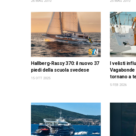
26 MAG 2010
25 MAG 2010
Hallberg-Rassy 370: il nuovo 37
I velisti inf
piedi della scuola svedese
Vagabonde 
tornano a t
15 OTT 2025
5 FEB 2026