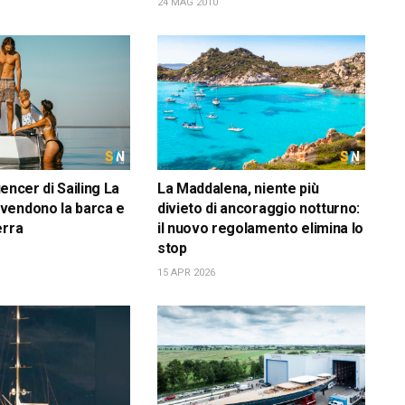
24 MAG 2010
luencer di Sailing La
La Maddalena, niente più
vendono la barca e
divieto di ancoraggio notturno:
erra
il nuovo regolamento elimina lo
stop
15 APR 2026