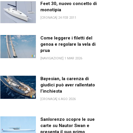
Feet 30, nuovo concetto di
monotipia
[CRONACA] 24 FEB 2011
Come leggere i filetti del
genoa e regolare la vela di
prua
[NAVIGAZIONE] 1 MAR 2026
Bayesian, la carenza di
giudici può aver rallentato
l’inchiesta
[CRONACA] 6 AGO 2026
Sanlorenzo scopre le sue
carte su Nautor Swan e
presenta il suo primo