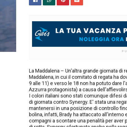
P
La Maddalena – Un'altra grande giornata di re
Maddalena, in cui il comitato di regata ha dov
9 alle 11) e verso le 18 non ha potuto dare l
Azzurra protagonista) a causa dell'affievolirs
I colori italiani sono stati comunque difesi 
di giornata contro Synergy. E' stata una rega
mantenersi in una posizione di controllo fino
bolina, infatti, Brady ha attaccato all'intern
compagni a scontare una penalità per aver p
di rotta. Synergy sfortunata anche nella re