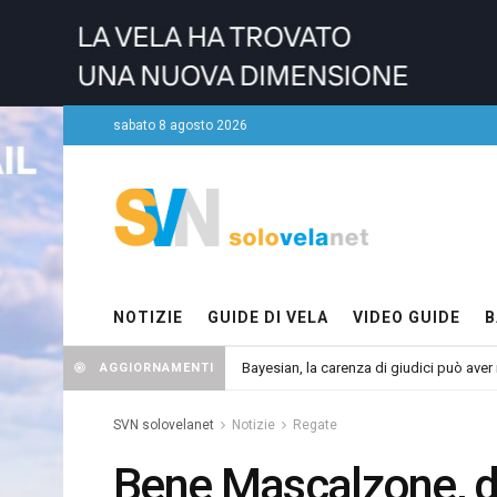
sabato 8 agosto 2026
NOTIZIE
GUIDE DI VELA
VIDEO GUIDE
B
Bayesian, la carenza di giudici può aver r
AGGIORNAMENTI
SVN solovelanet
Notizie
Regate
Bene Mascalzone, d