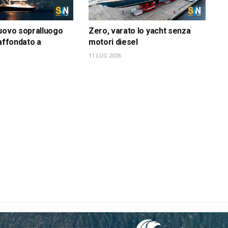
uovo sopralluogo
Zero, varato lo yacht senza
 affondato a
motori diesel
11 LUG 2026