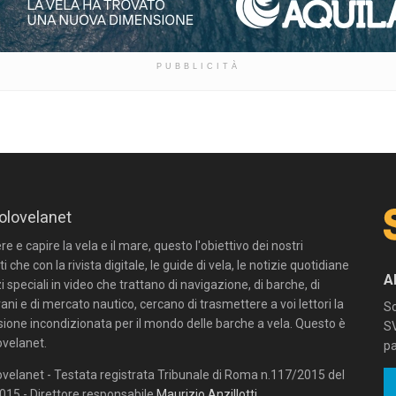
PUBBLICITÀ
olovelanet
 e capire la vela e il mare, questo l'obiettivo dei nostri
ti che con la rivista digitale, le guide di vela, le notizie quotidiane
A
zi speciali in video che trattano di navigazione, di barche, di
ni e di mercato nautico, cercano di trasmettere a voi lettori la
Sc
sione incondizionata per il mondo delle barche a vela. Questo è
SV
velanet.
pa
velanet - Testata registrata Tribunale di Roma n.117/2015 del
15 - Direttore responsabile
Maurizio Anzillotti