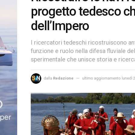
progetto tedesco che
dell’Impero
I ricercatori tedeschi ricostruiscono an
funzione e ruolo nella difesa fluviale d
sperimentale che unisce storia e ricerc
dalla
Redazione
ultimo aggiornamento lunedì 