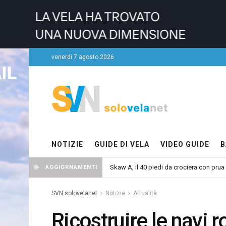
venerdì 7 agosto 2026
NOTIZIE
GUIDE DI VELA
VIDEO GUIDE
B
Skaw A, il 40 piedi da crociera con prua
AGGIORNAMENTI
SVN solovelanet
Notizie
Attualità
Ricostruire le navi r