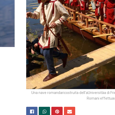
Una nave romandaricostruita dell'aUniversitàa di F
Romani effettuava