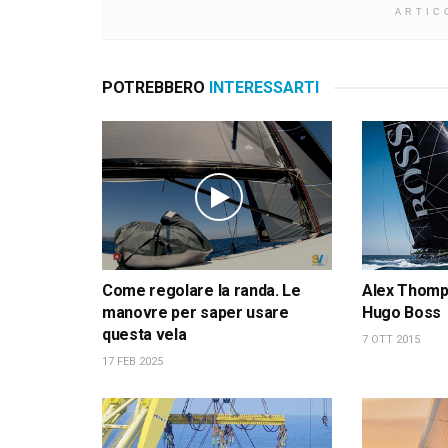
ARTIC
POTREBBERO
INTERESSARTI
Come regolare la randa. Le
Alex Thomps
manovre per saper usare
Hugo Boss
questa vela
7 OTT 2015
17 FEB 2025