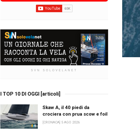
SVN SOLOVELANET
I TOP 10 DI OGGI [articoli]
Skaw A, il 40 piedi da
crociera con prua scow e foil
[CRONACA] 5 AGO 2026