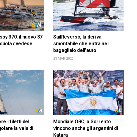
ssy 370: il nuovo 37
SailReverso, la deriva
 scuola svedese
smontabile che entra nel
bagagliaio dell’auto
23 MAR 2026
 i filetti del
Mondiale ORC, a Sorrento
olare la vela di
vincono anche gli argentini di
Katara