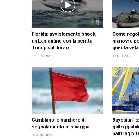
Florida: avvistamento shock,
Come regola
un Lamantino con la scritta
manovre pe
Trump sul dorso
questa vela
14 GEN 2021
17 FEB 2025
Cambiano le bandiere di
Bayesian: t
segnalamento in spiaggia
galleggiabil
naufragio r
22 APR 2025