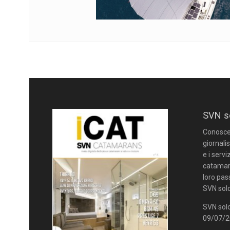
SVN s
Conoscere
giornalis
e i servi
catamara
loro pas
SVN solo
SVN solo
09/07/20