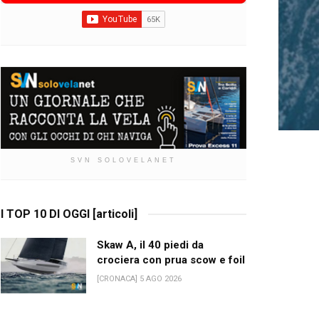
SVN SOLOVELANET
I TOP 10 DI OGGI [articoli]
Skaw A, il 40 piedi da
crociera con prua scow e foil
[CRONACA] 5 AGO 2026