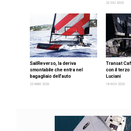
22 GIU 2025
SailReverso, la deriva
Transat Café
smontabile che entra nel
con il terzo
bagagliaio dell’auto
Luciani
23 MAR 2026
18 NOV 2025