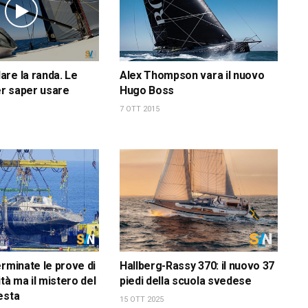
re la randa. Le
Alex Thompson vara il nuovo
r saper usare
Hugo Boss
7 OTT 2015
erminate le prove di
Hallberg-Rassy 370: il nuovo 37
ità ma il mistero del
piedi della scuola svedese
esta
15 OTT 2025