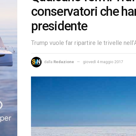
conservatori che ha
presidente
Trump vuole far ripartire le trivelle nell
dalla
Redazione
giovedì 4 maggio 2017