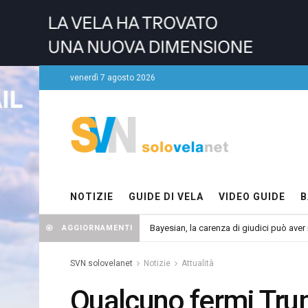
venerdì 7 agosto 2026
NOTIZIE
GUIDE DI VELA
VIDEO GUIDE
B
Bayesian, la carenza di giudici può aver r
AGGIORNAMENTI
SVN solovelanet
Notizie
Attualità
Qualcuno fermi Trum