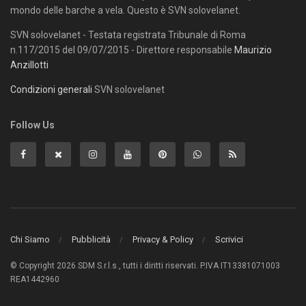
mondo delle barche a vela. Questo è SVN solovelanet.
SVN solovelanet - Testata registrata Tribunale di Roma
n.117/2015 del 09/07/2015 - Direttore responsabile
Maurizio
Anzillotti
Condizioni generali
SVN solovelanet
Follow Us
Chi Siamo
Pubblicità
Privacy & Policy
Scrivici
© Copyright 2026 SDM S.r.l.s., tutti i diritti riservati. P.IVA IT13381071003
REA1442960