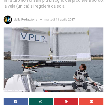
In futuro non ci sarà più bisogno del prodiere a bordo,
la vela (unica) si regolerà da sola
dalla
Redazione
martedì 11 aprile 2017