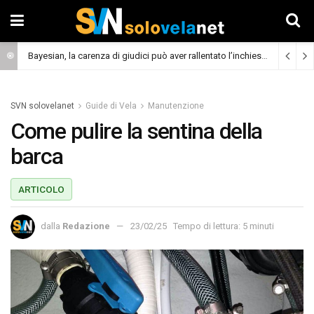
Bayesian, la carenza di giudici può aver rallentato l’inchiesta
(Cronaca)
SVN solovelanet
Guide di Vela
Manutenzione
Come pulire la sentina della
barca
ARTICOLO
dalla
Redazione
23/02/25
Tempo di lettura: 5 minuti