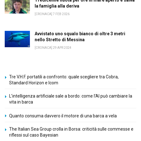
Tredicenne nuota per ore in mare aperto e salva
la famiglia alla deriva
[CRONACA] 7 FEB 2026
Avvistato uno squalo bianco di oltre 3 metri
nello Stretto di Messina
[CRONACA] 29 APR 2024
Tre V.H.F. portatili a confronto: quale scegliere tra Cobra,
Standard Horizon e Icom
L’intelligenza artificiale sale a bordo: come l’AI può cambiare la
vita in barca
Quanto consuma davvero il motore di una barca a vela
The Italian Sea Group crolla in Borsa: criticità sulle commesse e
riflessi sul caso Bayesian