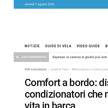
venerdì 7 agosto 2026
NOTIZIE
GUIDE DI VELA
VIDEO GUIDE
B
Bayesian, la carenza di giudici può aver r
AGGIORNAMENTI
SVN solovelanet
Guide di Vela
Attrezzatura e Costruzion
Comfort a bordo: di
condizionatori che 
vita in barca