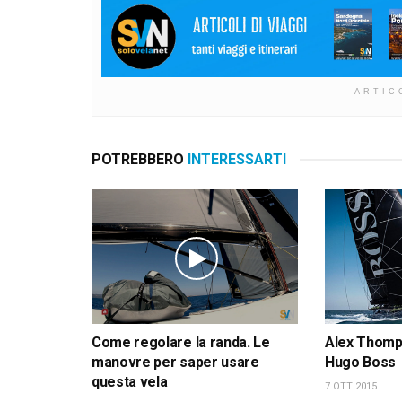
ARTIC
POTREBBERO
INTERESSARTI
Come regolare la randa. Le
Alex Thomps
manovre per saper usare
Hugo Boss
questa vela
7 OTT 2015