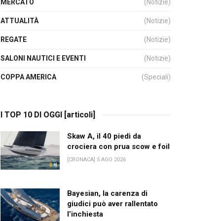
MERCATO
(Notizie)
ATTUALITÀ
(Notizie)
REGATE
(Notizie)
SALONI NAUTICI E EVENTI
(Notizie)
COPPA AMERICA
(Speciali)
I TOP 10 DI OGGI [articoli]
Skaw A, il 40 piedi da
crociera con prua scow e foil
[CRONACA] 5 AGO 2026
Bayesian, la carenza di
giudici può aver rallentato
l’inchiesta