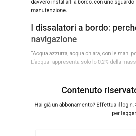
davvero installarli a bordo, con uno sguardo 
manutenzione.
I dissalatori a bordo: perc
navigazione
“Acqua azzurra, acqua chiara, con le mani po
L’acqua rappresenta solo lo 0,2% della massa 
Contenuto riservat
Hai già un abbonamento? Effettua il login. 
per legger