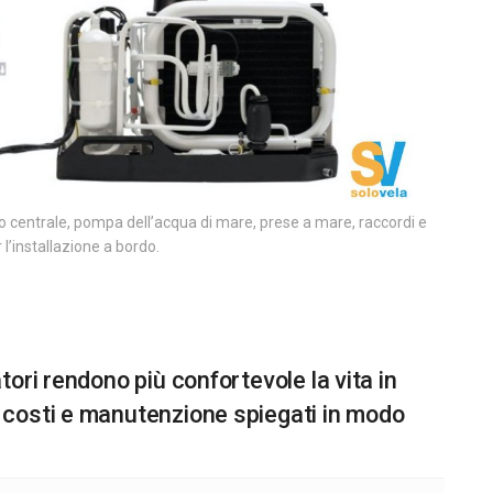
 centrale, pompa dell’acqua di mare, prese a mare, raccordi e
l’installazione a bordo.
ori rendono più confortevole la vita in
 costi e manutenzione spiegati in modo