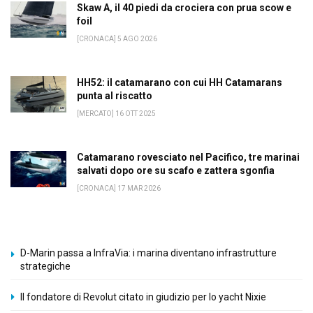
Skaw A, il 40 piedi da crociera con prua scow e
foil
[CRONACA] 5 AGO 2026
HH52: il catamarano con cui HH Catamarans
punta al riscatto
[MERCATO] 16 OTT 2025
Catamarano rovesciato nel Pacifico, tre marinai
salvati dopo ore su scafo e zattera sgonfia
[CRONACA] 17 MAR 2026
D-Marin passa a InfraVia: i marina diventano infrastrutture
strategiche
Il fondatore di Revolut citato in giudizio per lo yacht Nixie