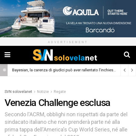
ADVERTISEMENT
Bayesian, la carenza di giudici può aver rallentato l’inchiesta
(Cronaca)
SVN solovelanet
Notizie
Regate
Venezia Challenge esclusa
Secondo l'ACRM, obblighi non rispettati da parte del
sindacato italiano che non prenderà parte né alla
prima tappa dell'America's Cup World Series, né alle