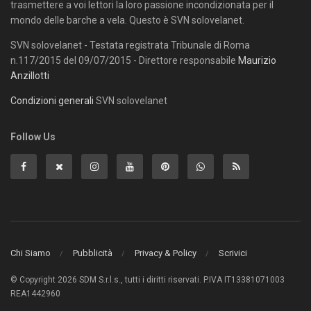
trasmettere a voi lettori la loro passione incondizionata per il
mondo delle barche a vela. Questo è SVN solovelanet.
SVN solovelanet - Testata registrata Tribunale di Roma
n.117/2015 del 09/07/2015 - Direttore responsabile
Maurizio
Anzillotti
Condizioni generali
SVN solovelanet
Follow Us
Chi Siamo
Pubblicità
Privacy & Policy
Scrivici
© Copyright 2026 SDM S.r.l.s., tutti i diritti riservati. P.IVA IT13381071003
REA1442960