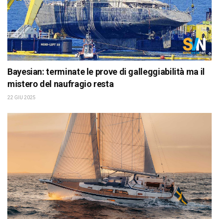
Bayesian: terminate le prove di galleggiabilità ma il
mistero del naufragio resta
22 GIU 2025