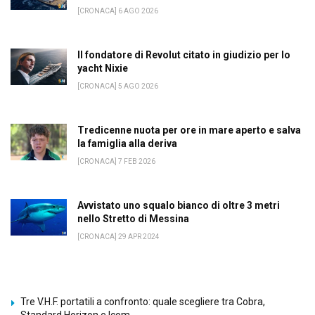
[CRONACA] 6 AGO 2026
Il fondatore di Revolut citato in giudizio per lo
yacht Nixie
[CRONACA] 5 AGO 2026
Tredicenne nuota per ore in mare aperto e salva
la famiglia alla deriva
[CRONACA] 7 FEB 2026
Avvistato uno squalo bianco di oltre 3 metri
nello Stretto di Messina
[CRONACA] 29 APR 2024
Tre V.H.F. portatili a confronto: quale scegliere tra Cobra,
Standard Horizon e Icom