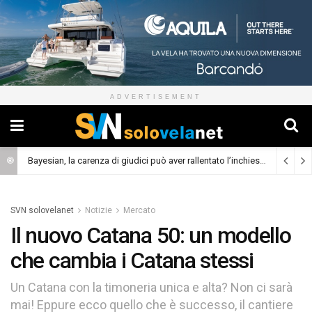
ADVERTISEMENT
Bayesian, la carenza di giudici può aver rallentato l’inchiesta
(Cronaca)
SVN solovelanet
Notizie
Mercato
Il nuovo Catana 50: un modello
che cambia i Catana stessi
Un Catana con la timoneria unica e alta? Non ci sarà
mai! Eppure ecco quello che è successo, il cantiere