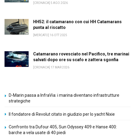
[CRONACA] 5 AGO 2026
HH52: il catamarano con cui HH Catamarans
punta al riscatto
[MERCATO] 16 OTT 2025
Catamarano rovesciato nel Pacifico, tre marinai
salvati dopo ore su scafo e zattera sgonfia
[CRONACA] 17 MAR 2026
D-Marin passa a InfraVia: i marina diventano infrastrutture
strategiche
Il fondatore di Revolut citato in giudizio per lo yacht Nixie
Confronto tra Dufour 405, Sun Odyssey 409 e Hanse 400:
barche a vela usate di 40 piedi