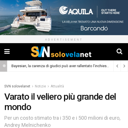
ADVERTISEMENT
Bayesian, la carenza di giudici può aver rallentato l’inchiesta
(Cronaca)
SVN solovelanet
Notizie
Attualità
Varato il veliero più grande del
mondo
Per un costo stimato tra i 350 e i 500 milioni di euro,
Andrey Melnichenko