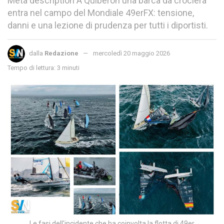
Meta description A Quiberon una barca da crociera
entra nel campo del Mondiale 49erFX: tensione,
danni e una lezione di prudenza per tutti i diportisti.
dalla
Redazione
mercoledì 20 maggio 2026
Tempo di lettura: 3 minuti
Le fasi dell'incidente che ha coinvolta la flotta di 49er