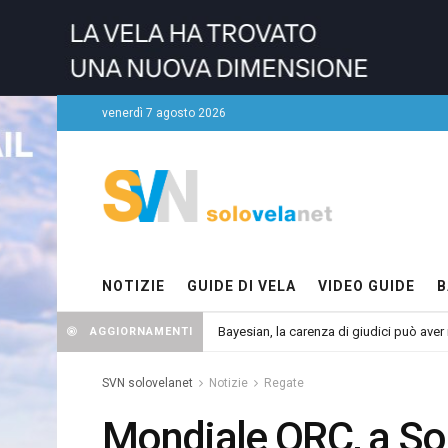
venerdì 7 agosto 2026
NOTIZIE
GUIDE DI VELA
VIDEO GUIDE
B
Bayesian, la carenza di giudici può aver r
AGGIORNAMENTI
SVN solovelanet
Notizie
Regate
Mondiale ORC, a So