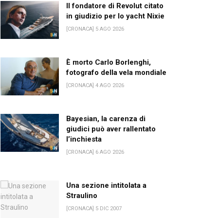
Il fondatore di Revolut citato
in giudizio per lo yacht Nixie
[CRONACA] 5 AGO 2026
È morto Carlo Borlenghi,
fotografo della vela mondiale
[CRONACA] 4 AGO 2026
Bayesian, la carenza di
giudici può aver rallentato
l’inchiesta
[CRONACA] 6 AGO 2026
Una sezione intitolata a
Straulino
[CRONACA] 5 DIC 2007