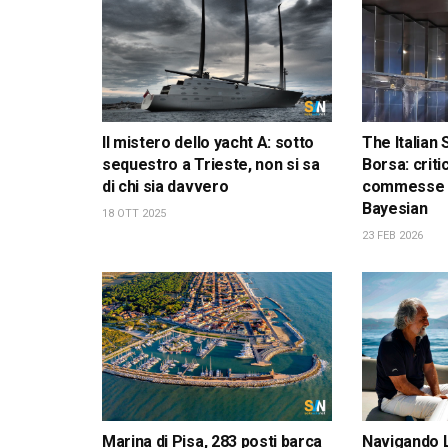
Il mistero dello yacht A: sotto
The Italian 
sequestro a Trieste, non si sa
Borsa: critic
di chi sia davvero
commesse e 
Bayesian
18 OTT 2025
23 FEB 2026
Marina di Pisa, 283 posti barca
Navigando 