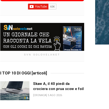
SVN SOLOVELANET
I TOP 10 DI OGGI [articoli]
Skaw A, il 40 piedi da
crociera con prua scow e foil
[CRONACA] 5 AGO 2026