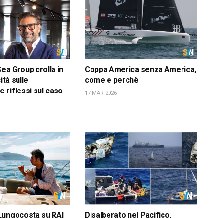
Sea Group crolla in
Coppa America senza America,
ità sulle
come e perchè
riflessi sul caso
17 MAR 2026
Lungocosta su RAI
Disalberato nel Pacifico,