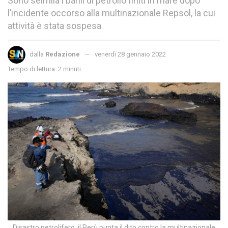
Sono seimila i barili di petrolio finiti in mare dopo
l’incidente occorso alla multinazionale Repsol, la cui
attività è stata sospesa
dalla
Redazione
venerdì 28 gennaio 2022
Tempo di lettura: 2 minuti
Disastro petrolifero, il Perù punta il dito contro la multinazionale