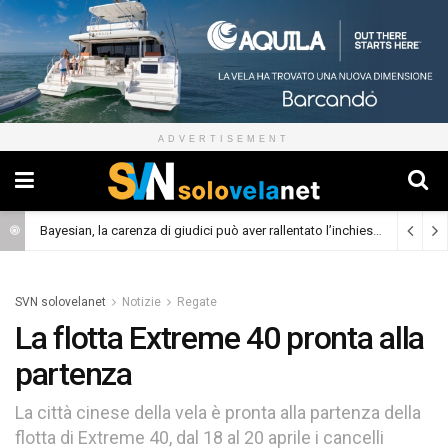
ADVERTISEMENT
Bayesian, la carenza di giudici può aver rallentato l’inchiesta
(Cronaca)
SVN solovelanet
Notizie
Regate
La flotta Extreme 40 pronta alla
partenza
La città cinese della vela è pronta alla partenza della
flotta di Extreme 40, dal 18 al 20 aprile i cancelli