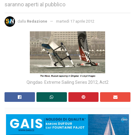
saranno aperti al pubblico
dalla
Redazione
martedì 17 aprile 2012
Qingdao. Extreme Sailing Series 2012, Act2