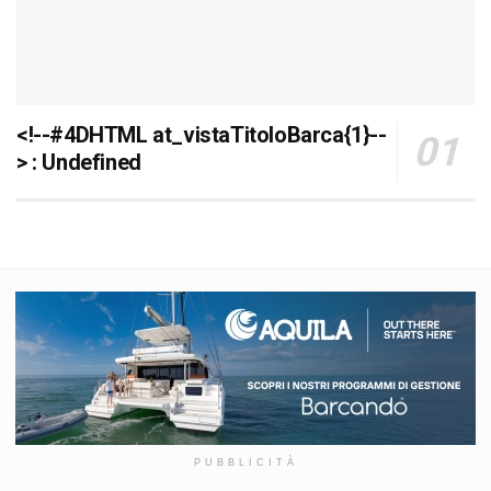
<!--#4DHTML at_vistaTitoloBarca{1}--
> : Undefined
PUBBLICITÀ