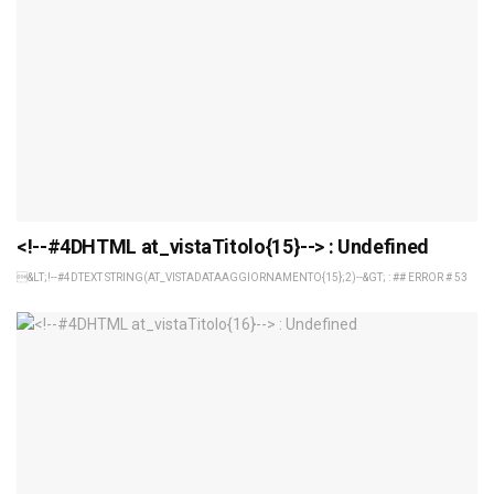
<!--#4DHTML at_vistaTitolo{15}--> : Undefined
&LT;!--#4DTEXT STRING(AT_VISTADATAAGGIORNAMENTO{15};2)--&GT; : ## ERROR # 53