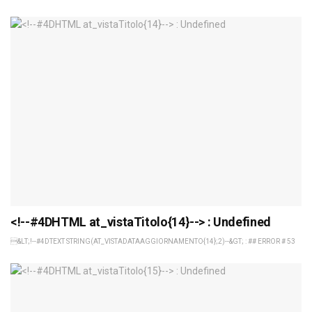
<!--#4DHTML at_vistaTitolo{14}--> : Undefined
&LT;!--#4DTEXT STRING(AT_VISTADATAAGGIORNAMENTO{14};2)--&GT; : ## ERROR # 53