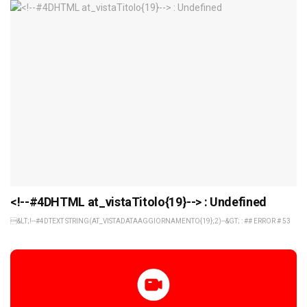
<!--#4DHTML at_vistaTitolo{19}--> : Undefined
&LT;!--#4DTEXT STRING(AT_VISTADATAAGGIORNAMENTO{19};2)--&GT; : ## ERROR # 53