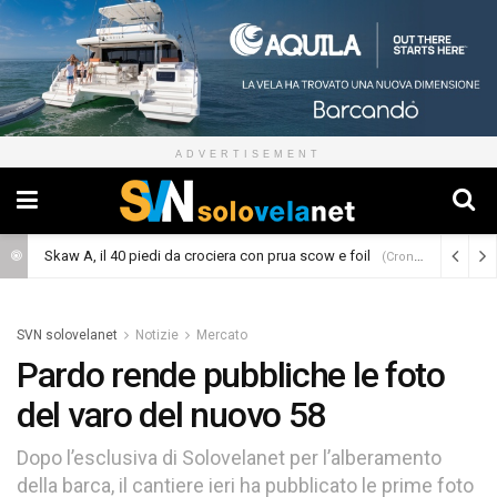
ADVERTISEMENT
Skaw A, il 40 piedi da crociera con prua scow e foil
(Cronaca)
SVN solovelanet
Notizie
Mercato
Pardo rende pubbliche le foto
del varo del nuovo 58
Dopo l’esclusiva di Solovelanet per l’alberamento
della barca, il cantiere ieri ha pubblicato le prime foto