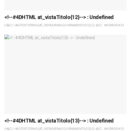
<!--#4DHTML at_vistaTitolo{12}--> : Undefined
&LT;!--#4DTEXT STRING(AT_VISTADATAAGGIORNAMENTO{12};2)--&GT; : ## ERROR # 53
<!--#4DHTML at_vistaTitolo{13}--> : Undefined
&LT;!--#4DTEXT STRING(AT_VISTADATAAGGIORNAMENTO{13};2)--&GT; : ## ERROR # 53