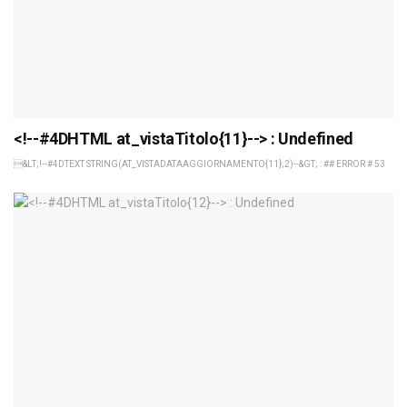
<!--#4DHTML at_vistaTitolo{11}--> : Undefined
&LT;!--#4DTEXT STRING(AT_VISTADATAAGGIORNAMENTO{11};2)--&GT; : ## ERROR # 53