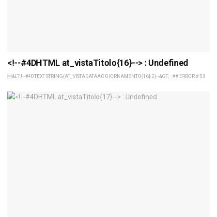
<!--#4DHTML at_vistaTitolo{16}--> : Undefined
&LT;!--#4DTEXT STRING(AT_VISTADATAAGGIORNAMENTO{16};2)--&GT; : ## ERROR # 53