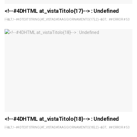
<!--#4DHTML at_vistaTitolo{17}--> : Undefined
&LT;!--#4DTEXT STRING(AT_VISTADATAAGGIORNAMENTO{17};2)--&GT; : ## ERROR # 53
<!--#4DHTML at_vistaTitolo{18}--> : Undefined
&LT;!--#4DTEXT STRING(AT_VISTADATAAGGIORNAMENTO{18};2)--&GT; : ## ERROR # 53