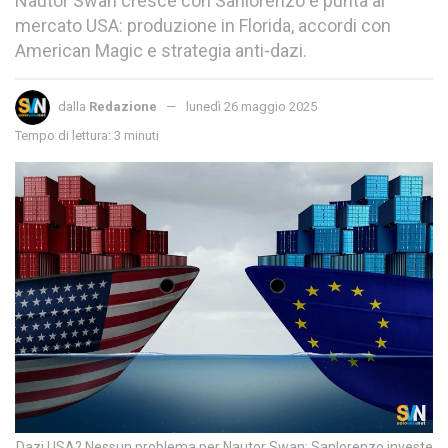
Nautor Swan cresce con Sanlorenzo e punta al
mercato USA: produzione in Florida, accordi con
American Magic e strategia anti-dazi.
dalla
Redazione
lunedì 26 maggio 2025
Tempo di lettura: 3 minuti
Dazi USA? Nessun problema per Nautor Swan: Sanlorenzo investe