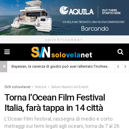
ADVERTISEMENT
Bayesian, la carenza di giudici può aver rallentato l’inchiesta
(Cronaca)
SVN solovelanet
Notizie
Saloni Nautici ed Eventi
Torna l’Ocean Film Festival
Italia, farà tappa in 14 città
L’Ocean Film festival, rassegna di medio e corto
metraggi sui temi legati agli oceani, torna da 7 al 26