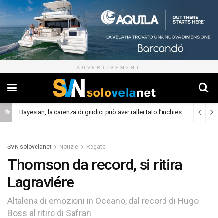
ADVERTISEMENT
Bayesian, la carenza di giudici può aver rallentato l’inchiesta
(Cronaca)
SVN solovelanet
Notizie
Regate
Thomson da record, si ritira
Lagraviére
Altalena di emozioni in Oceano, dal record di Hugo
Boss al ritiro di Safran