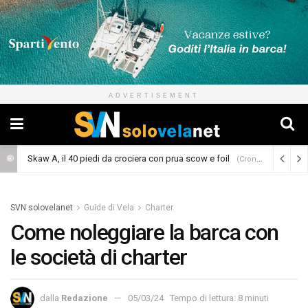
ADVERTISEMENT
Skaw A, il 40 piedi da crociera con prua scow e foil
(Cronaca)
SVN solovelanet
Guide di Vela
Charter
Come noleggiare la barca con
le società di charter
dalla
Redazione
05/03/24
Tempo di lettura: 8 minuti