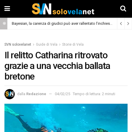
Bayesian, la carenza di giudici può aver rallentato l’inchiesta
(Cronaca)
SVN solovelanet
Guide di Vela
Storie di Vela
Il relitto Catharina ritrovato
grazie a una vecchia ballata
bretone
dalla
Redazione
04/02/25
Tempo di lettura: 2 minuti