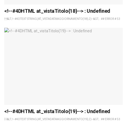
<!--#4DHTML at_vistaTitolo{18}--> : Undefined
&LT;!--#4DTEXT STRING(AT_VISTADATAAGGIORNAMENTO{18};2)--&GT; : ## ERROR # 53
<!--#4DHTML at_vistaTitolo{19}--> : Undefined
&LT;!--#4DTEXT STRING(AT_VISTADATAAGGIORNAMENTO{19};2)--&GT; : ## ERROR # 53