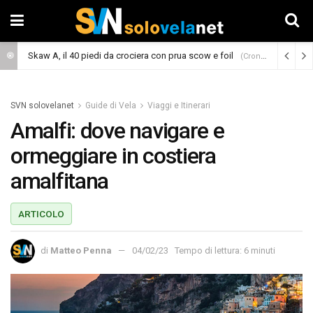
Skaw A, il 40 piedi da crociera con prua scow e foil
(Cronaca)
SVN solovelanet
Guide di Vela
Viaggi e Itinerari
Amalfi: dove navigare e
ormeggiare in costiera
amalfitana
ARTICOLO
di
Matteo Penna
04/02/23
Tempo di lettura: 6 minuti