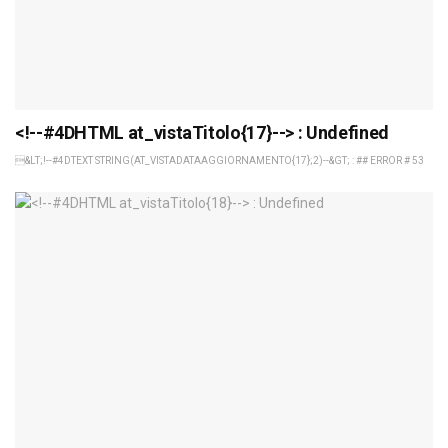
<!--#4DHTML at_vistaTitolo{17}--> : Undefined
&LT;!--#4DTEXT STRING(AT_VISTADATAAGGIORNAMENTO{17};2)--&GT; : ## ERROR # 53