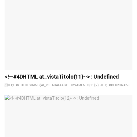
<!--#4DHTML at_vistaTitolo{11}--> : Undefined
&LT;!--#4DTEXT STRING(AT_VISTADATAAGGIORNAMENTO{11};2)--&GT; : ## ERROR # 53