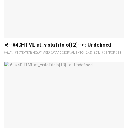
<!--#4DHTML at_vistaTitolo{12}--> : Undefined
&LT;!--#4DTEXT STRING(AT_VISTADATAAGGIORNAMENTO{12};2)--&GT; : ## ERROR # 53