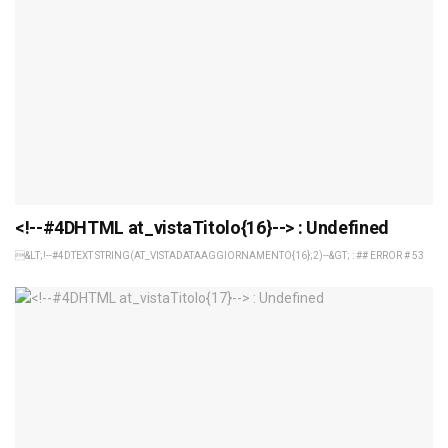
<!--#4DHTML at_vistaTitolo{16}--> : Undefined
&LT;!--#4DTEXT STRING(AT_VISTADATAAGGIORNAMENTO{16};2)--&GT; : ## ERROR # 53