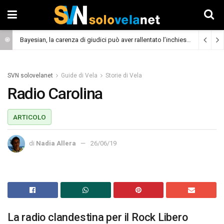
Bayesian, la carenza di giudici può aver rallentato l’inchiesta
(Cronaca)
SVN solovelanet
Guide di Vela
Storie di Vela
Radio Carolina
ARTICOLO
di
Nadia Allera
26/06/19
La radio clandestina per il Rock Libero