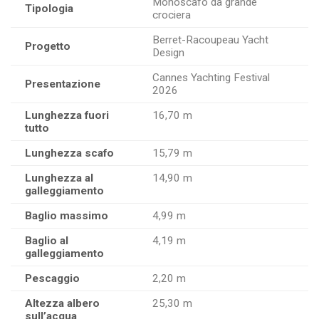
Monoscafo da grande
Tipologia
crociera
Berret-Racoupeau Yacht
Progetto
Design
Cannes Yachting Festival
Presentazione
2026
Lunghezza fuori
16,70 m
tutto
Lunghezza scafo
15,79 m
Lunghezza al
14,90 m
galleggiamento
Baglio massimo
4,99 m
Baglio al
4,19 m
galleggiamento
Pescaggio
2,20 m
Altezza albero
25,30 m
sull’acqua