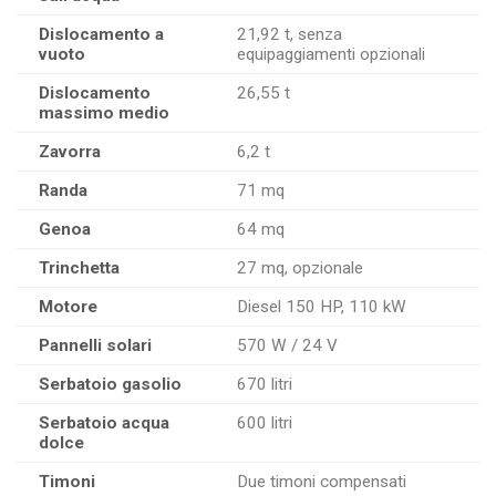
Dislocamento a
21,92 t, senza
vuoto
equipaggiamenti opzionali
Dislocamento
26,55 t
massimo medio
Zavorra
6,2 t
Randa
71 mq
Genoa
64 mq
Trinchetta
27 mq, opzionale
Motore
Diesel 150 HP, 110 kW
Pannelli solari
570 W / 24 V
Serbatoio gasolio
670 litri
Serbatoio acqua
600 litri
dolce
Timoni
Due timoni compensati