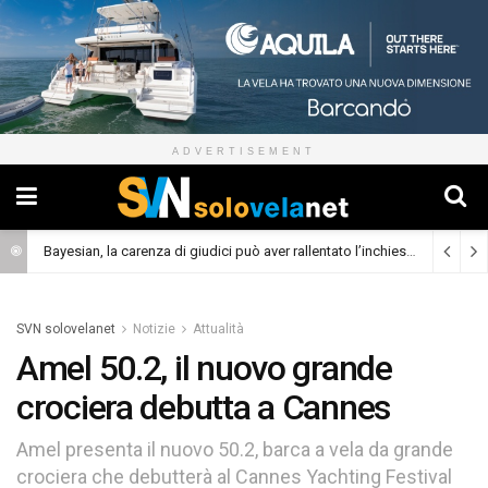
ADVERTISEMENT
Bayesian, la carenza di giudici può aver rallentato l’inchiesta
(Cronaca)
SVN solovelanet
Notizie
Attualità
Amel 50.2, il nuovo grande
crociera debutta a Cannes
Amel presenta il nuovo 50.2, barca a vela da grande
crociera che debutterà al Cannes Yachting Festival