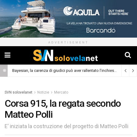
ADVERTISEMENT
Bayesian, la carenza di giudici può aver rallentato l’inchiesta
(Cronaca)
SVN solovelanet
Notizie
Mercato
Corsa 915, la regata secondo
Matteo Polli
E’ iniziata la costruzione del progetto di Matteo Polli