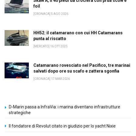
Skaw A, il 40 piedi da crociera con prua scow e
foil
[CRONACA] 5 AGO 2026
HH52: il catamarano con cui HH Catamarans
punta al riscatto
[MERCATO] 16 OTT 2025
Catamarano rovesciato nel Pacifico, tre marinai
salvati dopo ore su scafo e zattera sgonfia
[CRONACA] 17 MAR 2026
D-Marin passa a InfraVia: i marina diventano infrastrutture
strategiche
Il fondatore di Revolut citato in giudizio per lo yacht Nixie