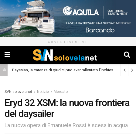
ADVERTISEMENT
Bayesian, la carenza di giudici può aver rallentato l’inchiesta
(Cronaca)
SVN solovelanet
Notizie
Mercato
Eryd 32 XSM: la nuova frontiera
del daysailer
La nuova opera di Emanuele Rossi è scesa in acqua