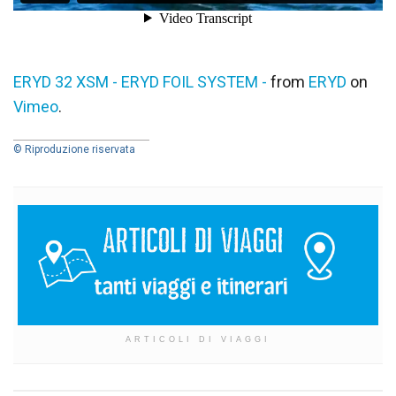
ERYD 32 XSM - ERYD FOIL SYSTEM -
from
ERYD
on
Vimeo
.
© Riproduzione riservata
ARTICOLI DI VIAGGI