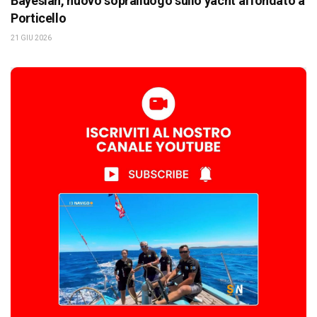
Bayesian, nuovo sopralluogo sullo yacht affondato a
Porticello
21 GIU 2026