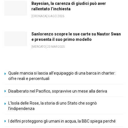
Bayesian, la carenza di giudici può aver
rallentato l’inchiesta
[CRONACA] 6 AGO 2026
Sanlorenzo scopre le sue carte su Nautor Swan
e presenta il suo primo modello
[MERCATO] 23 MAR 2025
Quale mancia si lascia all’equipaggio di una barca in charter:
cifre reali e percentuali
Disalberato nel Pacifico, sopravvive un mese alla deriva
L’Isola delle Rose, la storia di uno Stato che sognò
l’indipendenza
I delfini proteggono gli umani in acqua, la BBC spiega perché