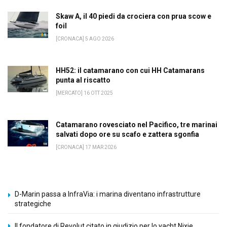
Skaw A, il 40 piedi da crociera con prua scow e
foil
[CRONACA] 5 AGO 2026
HH52: il catamarano con cui HH Catamarans
punta al riscatto
[MERCATO] 16 OTT 2025
Catamarano rovesciato nel Pacifico, tre marinai
salvati dopo ore su scafo e zattera sgonfia
[CRONACA] 17 MAR 2026
D-Marin passa a InfraVia: i marina diventano infrastrutture
strategiche
Il fondatore di Revolut citato in giudizio per lo yacht Nixie