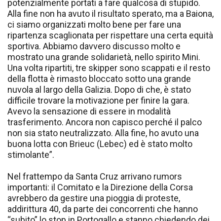
potenzialmente portati a fare qualcosa di stupido.
Alla fine non ha avuto il risultato sperato, ma a Baiona,
ci siamo organizzati molto bene per fare una
ripartenza scaglionata per rispettare una certa equità
sportiva. Abbiamo davvero discusso molto e
mostrato una grande solidarietà, nello spirito Mini.
Una volta ripartiti, tre skipper sono scappati e il resto
della flotta è rimasto bloccato sotto una grande
nuvola al largo della Galizia. Dopo di che, è stato
difficile trovare la motivazione per finire la gara.
Avevo la sensazione di essere in modalità
trasferimento. Ancora non capisco perché il palco
non sia stato neutralizzato. Alla fine, ho avuto una
buona lotta con Brieuc (Lebec) ed è stato molto
stimolante”.
Nel frattempo da Santa Cruz arrivano rumors
importanti: il Comitato e la Direzione della Corsa
avrebbero da gestire una pioggia di proteste,
addirittura 40, da parte dei concorrenti che hanno
“subito” lo stop in Portogallo e stanno chiedendo dei