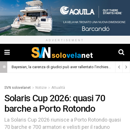
ADVERTISEMENT
Bayesian, la carenza di giudici può aver rallentato l’inchiesta
(Cronaca)
SVN solovelanet
Notizie
Attualità
Solaris Cup 2026: quasi 70
barche a Porto Rotondo
La Solaris Cup 2026 riunisce a Porto Rotondo quasi
70 barche e 700 armatori e velisti per il raduno