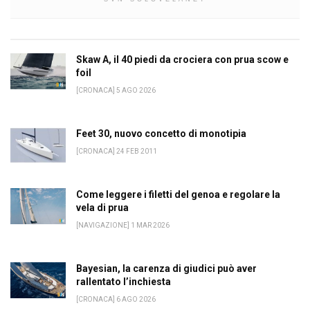
Skaw A, il 40 piedi da crociera con prua scow e
foil
[CRONACA] 5 AGO 2026
Feet 30, nuovo concetto di monotipia
[CRONACA] 24 FEB 2011
Come leggere i filetti del genoa e regolare la
vela di prua
[NAVIGAZIONE] 1 MAR 2026
Bayesian, la carenza di giudici può aver
rallentato l’inchiesta
[CRONACA] 6 AGO 2026