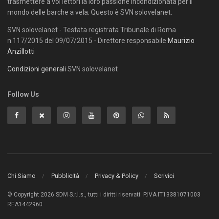
trasmettere a voi lettori la loro passione incondizionata per il
mondo delle barche a vela. Questo è SVN solovelanet.
SVN solovelanet - Testata registrata Tribunale di Roma
n.117/2015 del 09/07/2015 - Direttore responsabile
Maurizio
Anzillotti
Condizioni generali
SVN solovelanet
Follow Us
Chi Siamo
Pubblicità
Privacy & Policy
Scrivici
© Copyright 2026 SDM S.r.l.s., tutti i diritti riservati. P.IVA IT13381071003
REA1442960