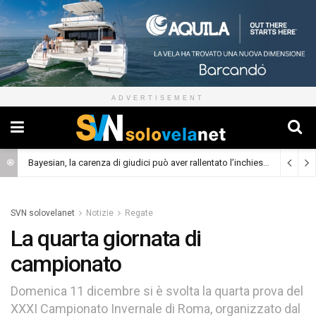
ADVERTISEMENT
Bayesian, la carenza di giudici può aver rallentato l’inchiesta
(Cronaca)
SVN solovelanet
Notizie
Regate
La quarta giornata di
campionato
Domenica 11 dicembre si è svolta la quarta prova del
XXXI Campionato Invernale di Roma, organizzato dal