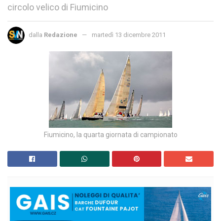
circolo velico di Fiumicino
dalla
Redazione
martedì 13 dicembre 2011
Fiumicino, la quarta giornata di campionato