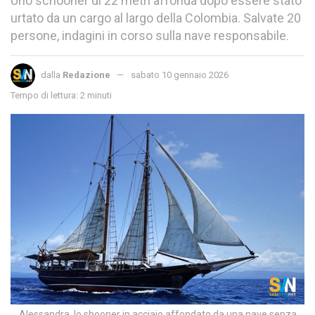
Uno schooner di 22 metri affonda dopo essere stato
urtato da un cargo al largo della Colombia. Salvate 20
persone, indagini in corso sulla nave responsabile.
dalla
Redazione
sabato 10 gennaio 2026
Tempo di lettura: 2 minuti
Alessandra, lo shooner in acciaio affondato da una nave senza