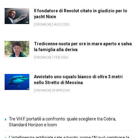
Il fondatore di Revolut citato in giudizio per lo
yacht Nixie
[CRONACA] 5 AGO 2026
Tredicenne nuota per ore in mare aperto e salva
la famiglia alla deriva
[CRONACA] 7 FEB 2026
Avvistato uno squalo bianco di oltre 3 metri
nello Stretto di Messina
[CRONACA] 29 APR 2024
Tre V.H.F. portatili a confronto: quale scegliere tra Cobra,
Standard Horizon e Icom
L’intelligenza artificiale sale a bordo: come l’AI può cambiare la