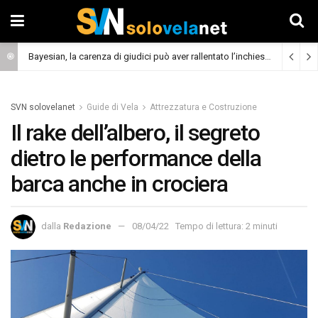
Bayesian, la carenza di giudici può aver rallentato l’inchiesta
(Cronaca)
SVN solovelanet
Guide di Vela
Attrezzatura e Costruzione
Il rake dell’albero, il segreto
dietro le performance della
barca anche in crociera
dalla
Redazione
08/04/22
Tempo di lettura: 2 minuti