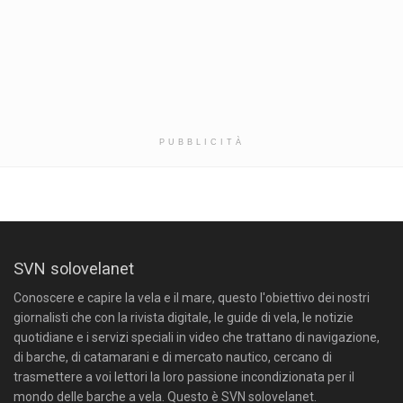
PUBBLICITÀ
SVN solovelanet
Conoscere e capire la vela e il mare, questo l'obiettivo dei nostri
giornalisti che con la rivista digitale, le guide di vela, le notizie
quotidiane e i servizi speciali in video che trattano di navigazione,
di barche, di catamarani e di mercato nautico, cercano di
trasmettere a voi lettori la loro passione incondizionata per il
mondo delle barche a vela. Questo è SVN solovelanet.
SVN solovelanet - Testata registrata Tribunale di Roma
n.117/2015 del 09/07/2015 - Direttore responsabile
Maurizio
Anzillotti