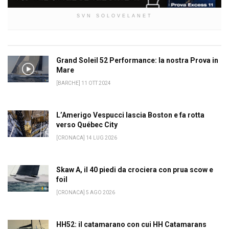
SVN SOLOVELANET
Grand Soleil 52 Performance: la nostra Prova in
Mare
[BARCHE] 11 OTT 2024
L’Amerigo Vespucci lascia Boston e fa rotta
verso Québec City
[CRONACA] 14 LUG 2026
Skaw A, il 40 piedi da crociera con prua scow e
foil
[CRONACA] 5 AGO 2026
HH52: il catamarano con cui HH Catamarans