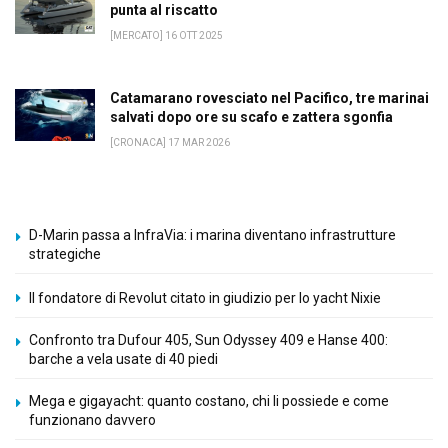
punta al riscatto
[MERCATO] 16 OTT 2025
Catamarano rovesciato nel Pacifico, tre marinai
salvati dopo ore su scafo e zattera sgonfia
[CRONACA] 17 MAR 2026
D-Marin passa a InfraVia: i marina diventano infrastrutture
strategiche
Il fondatore di Revolut citato in giudizio per lo yacht Nixie
Confronto tra Dufour 405, Sun Odyssey 409 e Hanse 400:
barche a vela usate di 40 piedi
Mega e gigayacht: quanto costano, chi li possiede e come
funzionano davvero