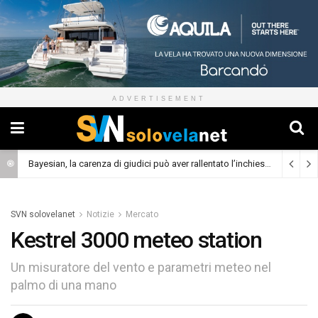
ADVERTISEMENT
Bayesian, la carenza di giudici può aver rallentato l’inchiesta
(Cronaca)
SVN solovelanet
Notizie
Mercato
Kestrel 3000 meteo station
Un misuratore del vento e parametri meteo nel
palmo di una mano