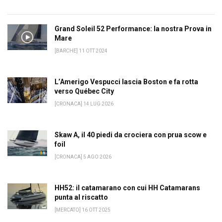
Grand Soleil 52 Performance: la nostra Prova in
Mare
[BARCHE] 11 OTT 2024
L’Amerigo Vespucci lascia Boston e fa rotta
verso Québec City
[CRONACA] 14 LUG 2026
Skaw A, il 40 piedi da crociera con prua scow e
foil
[CRONACA] 5 AGO 2026
HH52: il catamarano con cui HH Catamarans
punta al riscatto
[MERCATO] 16 OTT 2025