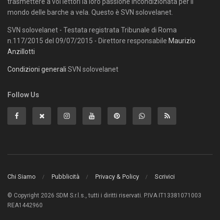
trasmettere a voi lettori la loro passione incondizionata per il
mondo delle barche a vela. Questo è SVN solovelanet.
SVN solovelanet - Testata registrata Tribunale di Roma
n.117/2015 del 09/07/2015 - Direttore responsabile
Maurizio
Anzillotti
Condizioni generali
SVN solovelanet
Follow Us
Chi Siamo
Pubblicità
Privacy & Policy
Scrivici
© Copyright 2026 SDM S.r.l.s., tutti i diritti riservati. P.IVA IT13381071003
REA1442960