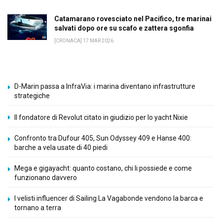
Catamarano rovesciato nel Pacifico, tre marinai
salvati dopo ore su scafo e zattera sgonfia
[CRONACA] 17 MAR 2026
D-Marin passa a InfraVia: i marina diventano infrastrutture
strategiche
Il fondatore di Revolut citato in giudizio per lo yacht Nixie
Confronto tra Dufour 405, Sun Odyssey 409 e Hanse 400:
barche a vela usate di 40 piedi
Mega e gigayacht: quanto costano, chi li possiede e come
funzionano davvero
I velisti influencer di Sailing La Vagabonde vendono la barca e
tornano a terra