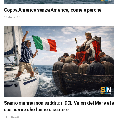
Coppa America senza America, come e perchè
17 MAR 2026
Siamo marinai non sudditi: il DDL Valori del Mare e le
sue norme che fanno discutere
11 APR 2026