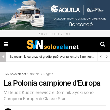
ADVERTISEMENT
Bayesian, la carenza di giudici può aver rallentato l’inchiesta
(Cronaca)
SVN solovelanet
Notizie
Regate
La Polonia campione d'Europa
Mateusz Kusznierewicz e Dominik Zycki sono
Campioni Europei di Classe Star