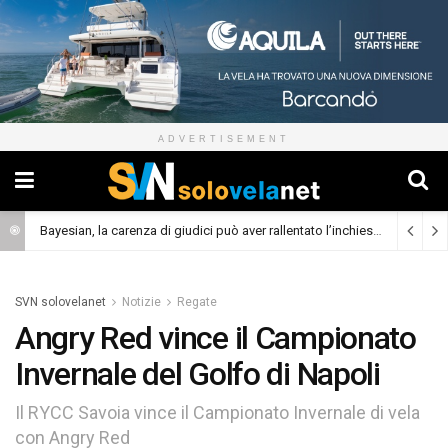
ADVERTISEMENT
Bayesian, la carenza di giudici può aver rallentato l’inchiesta
(Cronaca)
SVN solovelanet
Notizie
Regate
Angry Red vince il Campionato
Invernale del Golfo di Napoli
Il RYCC Savoia vince il Campionato Invernale di vela
con Angry Red