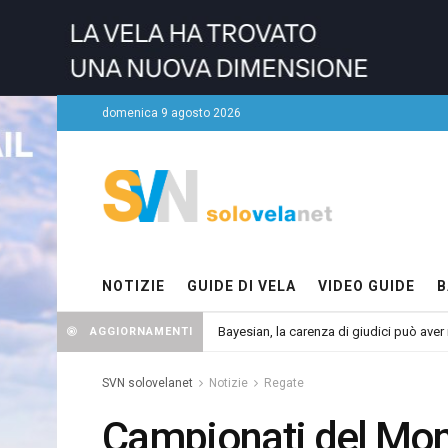
domenica 9 agosto 2026
NOTIZIE
GUIDE DI VELA
VIDEO GUIDE
B
Bayesian, la carenza di giudici può aver r
AGGIORNAMENTI
SVN solovelanet
Notizie
Regate
Campionati del Mond