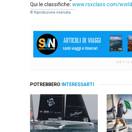
Qui le classifiche:
www.rsxclass.com/worl
© Riproduzione riservata
ARTIC
POTREBBERO
INTERESSARTI