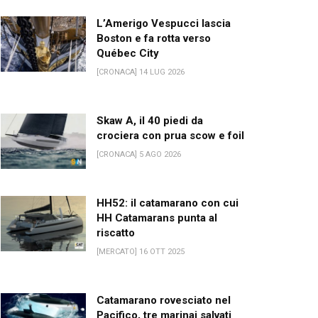
L’Amerigo Vespucci lascia
Boston e fa rotta verso
Québec City
[CRONACA] 14 LUG 2026
Skaw A, il 40 piedi da
crociera con prua scow e foil
[CRONACA] 5 AGO 2026
HH52: il catamarano con cui
HH Catamarans punta al
riscatto
[MERCATO] 16 OTT 2025
Catamarano rovesciato nel
Pacifico, tre marinai salvati