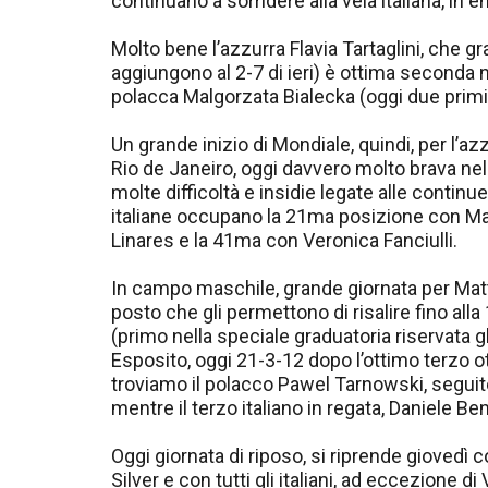
continuano a sorridere alla vela italiana, in e
Molto bene l’azzurra Flavia Tartaglini, che 
aggiungono al 2-7 di ieri) è ottima seconda ne
polacca Malgorzata Bialecka (oggi due primi)
Un grande inizio di Mondiale, quindi, per l’az
Rio de Janeiro, oggi davvero molto brava ne
molte difficoltà e insidie legate alle continu
italiane occupano la 21ma posizione con Ma
Linares e la 41ma con Veronica Fanciulli.
In campo maschile, grande giornata per Matt
posto che gli permettono di risalire fino all
(primo nella speciale graduatoria riservata g
Esposito, oggi 21-3-12 dopo l’ottimo terzo o
troviamo il polacco Pawel Tarnowski, seguit
mentre il terzo italiano in regata, Daniele Be
Oggi giornata di riposo, si riprende giovedì 
Silver e con tutti gli italiani, ad eccezione di 