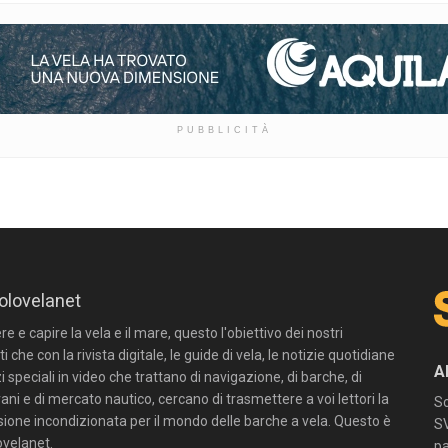
PUBBLICITÀ
olovelanet
 e capire la vela e il mare, questo l'obiettivo dei nostri
ti che con la rivista digitale, le guide di vela, le notizie quotidiane
A
zi speciali in video che trattano di navigazione, di barche, di
ni e di mercato nautico, cercano di trasmettere a voi lettori la
Sc
sione incondizionata per il mondo delle barche a vela. Questo è
SV
velanet.
pa