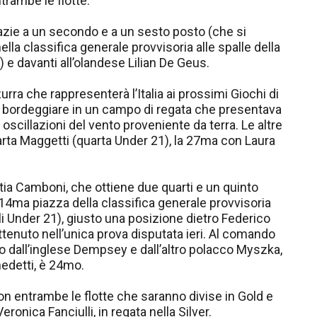
ntrambe le flotte.
grazie a un secondo e a un sesto posto (che si
lla classifica generale provvisoria alle spalle della
 e davanti all’olandese Lilian De Geus.
zurra che rappresenterà l’Italia ai prossimi Giochi di
l bordeggiare in un campo di regata che presentava
e oscillazioni del vento proveniente da terra. Le altre
rta Maggetti (quarta Under 21), la 27ma con Laura
ia Camboni, che ottiene due quarti e un quinto
a 14ma piazza della classifica generale provvisoria
li Under 21), giusto una posizione dietro Federico
ttenuto nell’unica prova disputata ieri. Al comando
o dall’inglese Dempsey e dall’altro polacco Myszka,
nedetti, è 24mo.
con entrambe le flotte che saranno divise in Gold e
Veronica Fanciulli, in regata nella Silver.