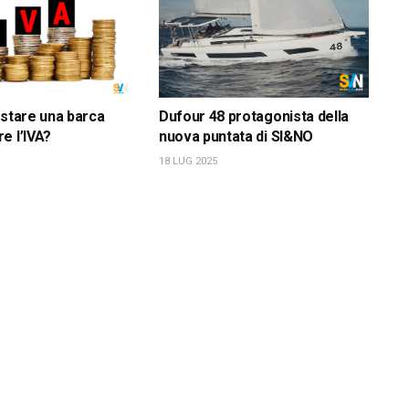
istare una barca
Dufour 48 protagonista della
e l’IVA?
nuova puntata di SI&NO
18 LUG 2025