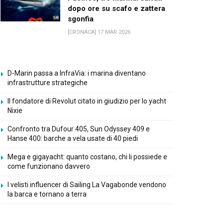
dopo ore su scafo e zattera
sgonfia
[CRONACA] 17 MAR 2026
D-Marin passa a InfraVia: i marina diventano
infrastrutture strategiche
Il fondatore di Revolut citato in giudizio per lo yacht
Nixie
Confronto tra Dufour 405, Sun Odyssey 409 e
Hanse 400: barche a vela usate di 40 piedi
Mega e gigayacht: quanto costano, chi li possiede e
come funzionano davvero
I velisti influencer di Sailing La Vagabonde vendono
la barca e tornano a terra