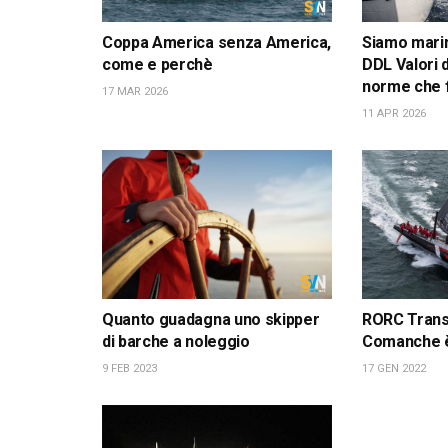
Coppa America senza America,
Siamo marina
come e perchè
DDL Valori 
norme che 
17 MAR 2026
11 APR 2026
Quanto guadagna uno skipper
RORC Transa
di barche a noleggio
Comanche è
9 FEB 2023
17 GEN 2022