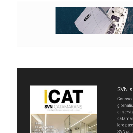
SVN s
Conoscere
giornalis
e i servi
catamara
loro pas
SVN solo