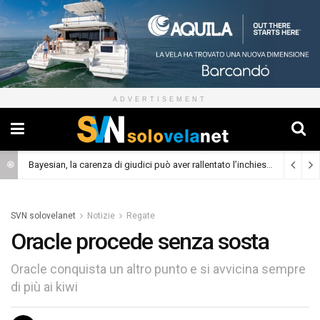
ADVERTISEMENT
Bayesian, la carenza di giudici può aver rallentato l’inchiesta
(Cronaca)
SVN solovelanet
Notizie
Regate
Oracle procede senza sosta
Oracle conquista un altro punto e si avvicina sempre
di più ai kiwi