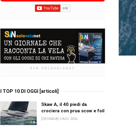
SVN SOLOVELANET
I TOP 10 DI OGGI [articoli]
Skaw A, il 40 piedi da
crociera con prua scow e foil
[CRONACA] 5 AGO 2026