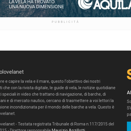
PUBBLICITÀ
olovelanet
 e capire la vela e il mare, questo l'obiettivo dei nostri
ti che con la rivista digitale, le guide di vela, le notizie quotidiane
A
zi speciali in video che trattano di navigazione, di barche, di
ni e di mercato nautico, cercano di trasmettere a voi lettori la
Sc
sione incondizionata per il mondo delle barche a vela. Questo è
SV
velanet.
pa
velanet - Testata registrata Tribunale di Roma n.117/2015 del
15 - Direttore responsabile
Maurizio Anzillotti