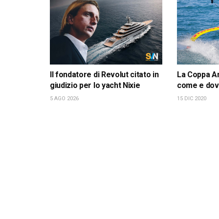
Il fondatore di Revolut citato in
La Coppa Am
giudizio per lo yacht Nixie
come e dov
5 AGO 2026
15 DIC 2020