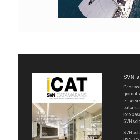
SVN s
Conoscere
giornalis
e i servi
catamara
loro pas
SVN solo
SVN solo
09/07/20