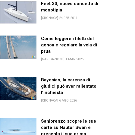
Feet 30, nuovo concetto di
monotipia
[CRONACA] 24 FEB 2011
Come leggere i filetti del
genoa e regolare la vela di
prua
[NAVIGAZIONE] 1 MAR 2026
Bayesian, la carenza di
giudici può aver rallentato
l’inchiesta
[CRONACA] 6 AGO 2026
Sanlorenzo scopre le sue
carte su Nautor Swan e
presenta il suo primo