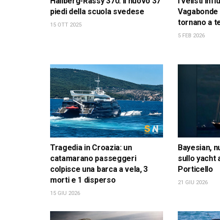
Hallberg-Rassy 370: il nuovo 37
I velisti inf
piedi della scuola svedese
Vagabonde 
tornano a t
15 OTT 2025
5 FEB 2026
Tragedia in Croazia: un
Bayesian, n
catamarano passeggeri
sullo yacht
colpisce una barca a vela, 3
Porticello
morti e 1 disperso
21 GIU 2026
15 GIU 2026