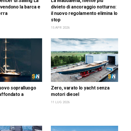
luencer di Sailing La
La Maddalena, niente più
vendono la barca e
divieto di ancoraggio notturno:
erra
il nuovo regolamento elimina lo
stop
15 APR 2026
uovo sopralluogo
Zero, varato lo yacht senza
 affondato a
motori diesel
11 LUG 2026