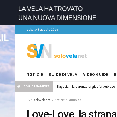
sabato 8 agosto 2026
NOTIZIE
GUIDE DI VELA
VIDEO GUIDE
B
Bayesian, la carenza di giudici può aver r
AGGIORNAMENTI
SVN solovelanet
Notizie
Attualità
Love-Love, la strana