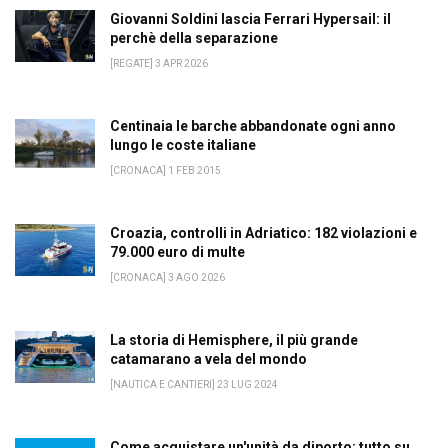
Giovanni Soldini lascia Ferrari Hypersail: il
perchè della separazione
[REGATE] 3 APR 2026
Centinaia le barche abbandonate ogni anno
lungo le coste italiane
[CRONACA] 1 FEB 2015
Croazia, controlli in Adriatico: 182 violazioni e
79.000 euro di multe
[CRONACA] 3 AGO 2026
La storia di Hemisphere, il più grande
catamarano a vela del mondo
[NAUTICA E CANTIERI] 23 LUG 2024
Come acquistare un'unità da diporto: tutto su