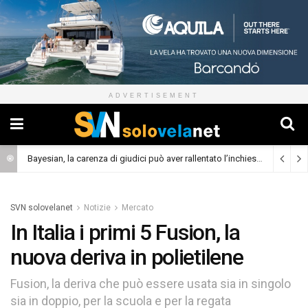
ADVERTISEMENT
Bayesian, la carenza di giudici può aver rallentato l’inchiesta
(Cronaca)
SVN solovelanet
Notizie
Mercato
In Italia i primi 5 Fusion, la
nuova deriva in polietilene
Fusion, la deriva che può essere usata sia in singolo
sia in doppio, per la scuola e per la regata